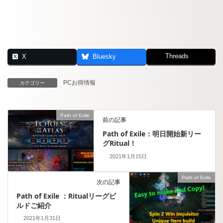
Threads
X
Bluesky
PCお得情報
カテゴリー
Path of Exile
前の記事
Path of Exile：明日開始新リー
グRitual！
2021年1月15日
Path of Exile
次の記事
Path of Exile ：Ritualリーグビ
ルドご紹介
2021年1月31日