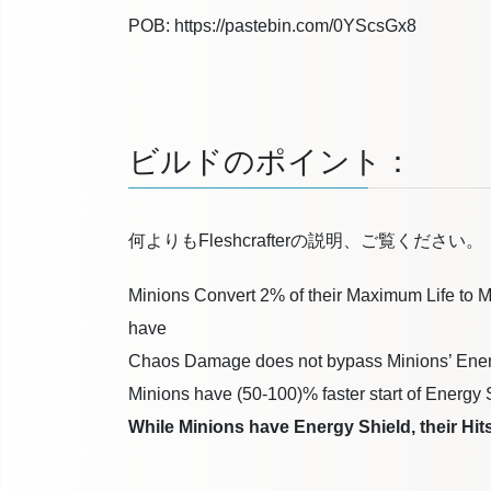
POB: https://pastebin.com/0YScsGx8
ビルドのポイント：
何よりもFleshcrafterの説明、ご覧ください。
Minions Convert 2% of their Maximum Life to
have
Chaos Damage does not bypass Minions’ Ener
Minions have (50-100)% faster start of Energy
While Minions have Energy Shield, their Hi