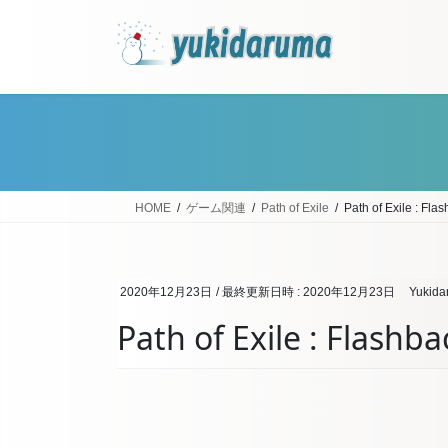
コ
ナ
ン
ビ
テ
ゲ
ン
ー
ツ
シ
へ
ョ
ス
ン
キ
に
ッ
移
HOME
ゲーム関連
Path of Exile
Path of Exile : 
プ
動
2020年12月23日
/ 最終更新日時 :
2020年12月23日
Yukida
Path of Exile : Fla