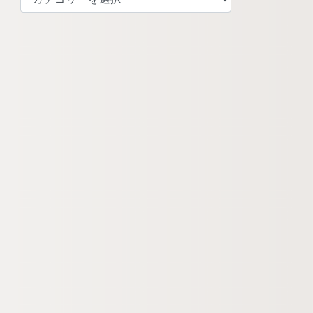
テ
ゴ
リ
ー
検
索