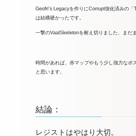
Geofri’s Legacyを作りにCorrupt強化済
は結構硬かったです。
一撃のVaalSkeletonを耐え切りました、
時間があれば、赤マップやもう少し強力なボ
と思います。
結論：
レジストはやはり大切。