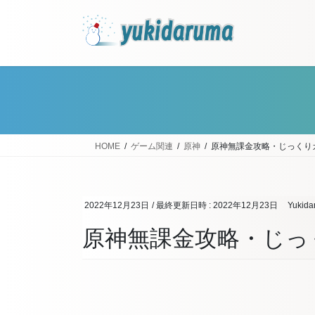
コ
ナ
ン
ビ
テ
ゲ
ン
ー
ツ
シ
へ
ョ
ス
ン
キ
に
ッ
移
HOME
ゲーム関連
原神
原神無課金攻略・じっくり
プ
動
2022年12月23日
/ 最終更新日時 :
2022年12月23日
Yukida
原神無課金攻略・じっ