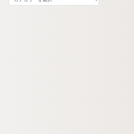
テ
ゴ
リ
ー
検
索