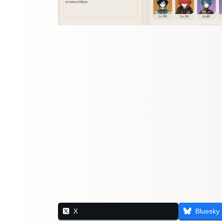
X
Bluesky