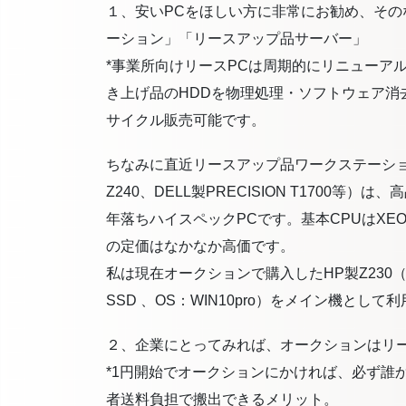
１、安いPCをほしい方に非常にお勧め、そ
ーション」「リースアップ品サーバー」
*事業所向けリースPCは周期的にリニューア
き上げ品のHDDを物理処理・ソフトウェア消
サイクル販売可能です。
ちなみに直近リースアップ品ワークステーショ
Z240、DELL製PRECISION T1700等
年落ちハイスペックPCです。基本CPUはXE
の定価はなかなか高価です。
私は現在オークションで購入したHP製Z230（C
SSD 、OS：WIN10pro）をメイン機と
２、企業にとってみれば、オークションはリ
*1円開始でオークションにかければ、必ず誰
者送料負担で搬出できるメリット。