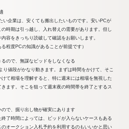
適
たい企業は、安くても搬出したいものです。安いPCが
この時期は引っ越し、入れ替えの需要があります。但し
件内容をきっちり読破して確認をお願いします。
ある程度PCの知識があることが前提です）
きるので、無謀なビッドをしなくなる
により値段がかなり動きます。まずは時間をかけて、そこ
かけて相場を理解すると、特に週末には相場を無視した
てきます。そこを狙って週末夜の時間帯を終了とするス
いので、掘り出し物が確実にあります
た終了時間によっては、ビッドが入らないケースもある
スのオークション入札予約を利用するのもいいかと思い