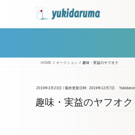
コ
ナ
ン
ビ
テ
ゲ
ン
ー
ツ
シ
へ
ョ
ス
ン
キ
に
ッ
移
HOME
オークション
趣味・実益のヤフオク
プ
動
2019年3月23日
/ 最終更新日時 :
2019年12月7日
Yukidaru
趣味・実益のヤフオク