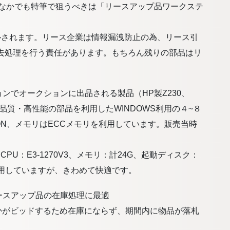
のなかでも特筆で狙うべきは「リースアップ品ワークステ
ルされます。リース企業は情報漏洩防止の為、リース引
去処理を行う責任があります。もちろん残りの部品はリ
ンでオークションに出品される製品（HP製Z230、
）は、高品質・高性能の部品を利用したWINDOWS利用の４~８
ON、メモリはECCメモリを利用しています。販売当時
PU：E3-1270V3、メモリ：計24G、起動ディスク：
して利用していますが、きわめて快適です。
ースアップ品の在庫処理に最適
かがビッドするため在庫にならず、期間内に物品が落札