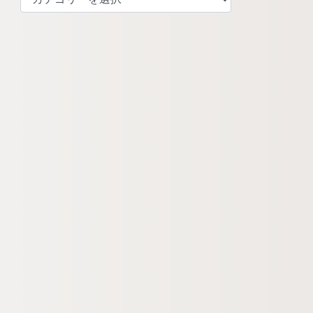
テ
ゴ
リ
ー
検
索