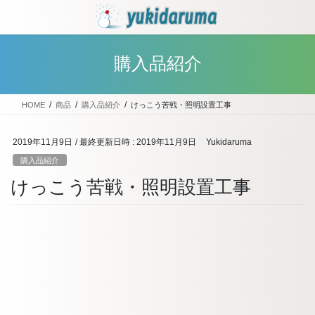
コ
ナ
ン
ビ
テ
ゲ
ン
ー
購入品紹介
ツ
シ
へ
ョ
ス
ン
HOME
商品
購入品紹介
けっこう苦戦・照明設置工事
キ
に
ッ
移
プ
動
2019年11月9日
/ 最終更新日時 :
2019年11月9日
Yukidaruma
購入品紹介
けっこう苦戦・照明設置工事