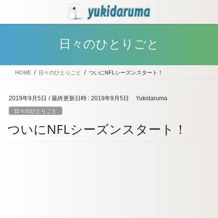
コ
ナ
ン
ビ
テ
ゲ
ン
ー
日々のひとりごと
ツ
シ
へ
ョ
ス
ン
HOME
日々のひとりごと
ついにNFLシーズンスタート！
キ
に
ッ
移
プ
動
2019年9月5日
/ 最終更新日時 :
2019年9月5日
Yukidaruma
日々のひとりごと
ついにNFLシーズンスタート！