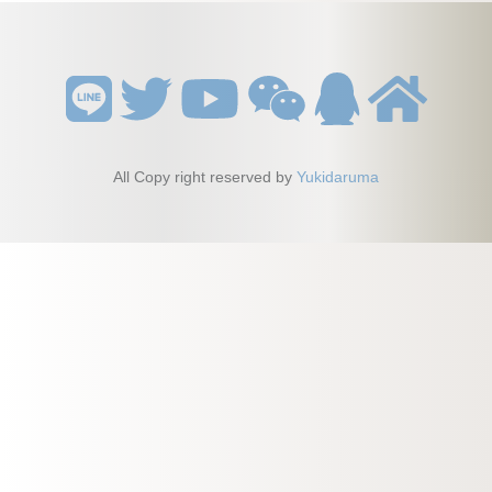
リ
ー
検
索
All Copy right reserved by
Yukidaruma