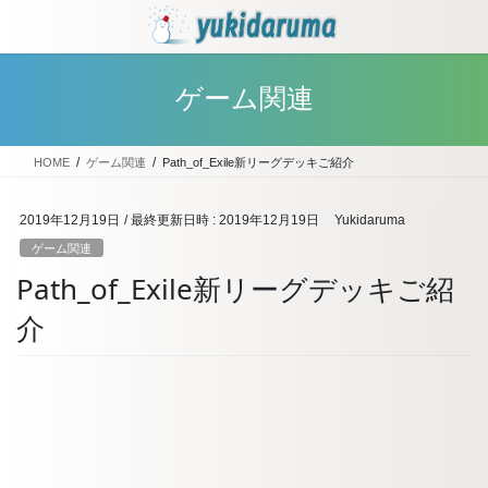
コ
ナ
ン
ビ
テ
ゲ
ン
ー
ゲーム関連
ツ
シ
へ
ョ
ス
ン
HOME
ゲーム関連
Path_of_Exile新リーグデッキご紹介
キ
に
ッ
移
プ
動
2019年12月19日
/ 最終更新日時 :
2019年12月19日
Yukidaruma
ゲーム関連
Path_of_Exile新リーグデッキご紹
介