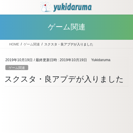
コ
ナ
ン
ビ
テ
ゲ
ン
ー
ゲーム関連
ツ
シ
へ
ョ
ス
ン
HOME
ゲーム関連
スクスタ・良アプデが入りました
キ
に
ッ
移
プ
動
2019年10月19日
/ 最終更新日時 :
2019年10月19日
Yukidaruma
ゲーム関連
スクスタ・良アプデが入りました