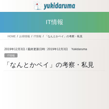
コ
ナ
ン
ビ
テ
ゲ
ン
ー
IT情報
ツ
シ
へ
ョ
ス
ン
HOME
お得情報
IT情報
「なんとかペイ」の考察・私見
キ
に
ッ
移
プ
動
2019年12月3日
/ 最終更新日時 :
2019年12月3日
Yukidaruma
IT情報
「なんとかペイ」の考察・私見