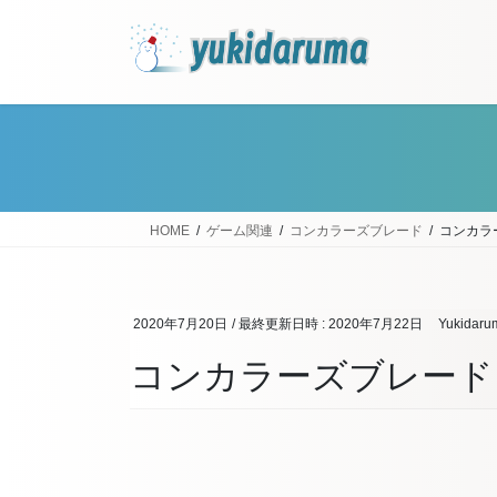
コ
ナ
ン
ビ
テ
ゲ
ン
ー
ツ
シ
へ
ョ
ス
ン
キ
に
ッ
移
HOME
ゲーム関連
コンカラーズブレード
コンカラ
プ
動
2020年7月20日
/ 最終更新日時 :
2020年7月22日
Yukidaru
コンカラーズブレード