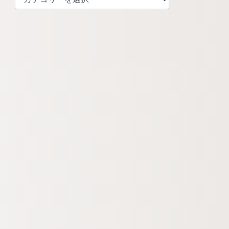
テ
ゴ
リ
ー
検
索