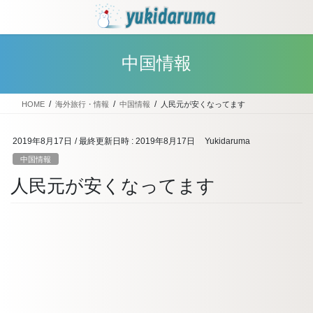
コ
ナ
ン
ビ
テ
ゲ
ン
ー
中国情報
ツ
シ
へ
ョ
ス
ン
HOME
海外旅行・情報
中国情報
人民元が安くなってます
キ
に
ッ
移
プ
動
2019年8月17日
/ 最終更新日時 :
2019年8月17日
Yukidaruma
中国情報
人民元が安くなってます