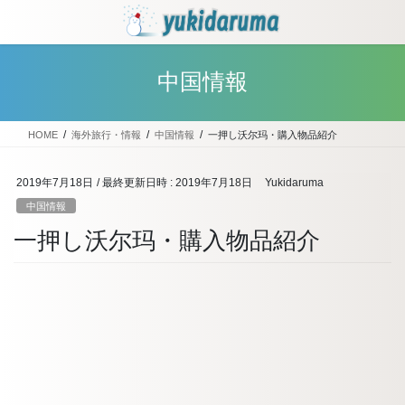
コ
ナ
ン
ビ
テ
ゲ
ン
ー
中国情報
ツ
シ
へ
ョ
ス
ン
HOME
海外旅行・情報
中国情報
一押し沃尔玛・購入物品紹介
キ
に
ッ
移
プ
動
2019年7月18日
/ 最終更新日時 :
2019年7月18日
Yukidaruma
中国情報
一押し沃尔玛・購入物品紹介