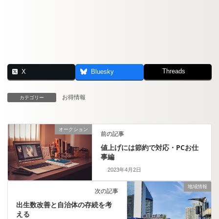
Threads
X
Bluesky
お得情報
カテゴリー
オークション
前の記事
値上げには節約で対応・PCお仕
事編
2023年4月2日
地域情報
次の記事
出生数改善と自治体の存続を考
える