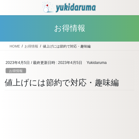
コ
ナ
ン
ビ
テ
ゲ
ン
ー
お得情報
ツ
シ
へ
ョ
ス
ン
HOME
お得情報
値上げには節約で対応・趣味編
キ
に
ッ
移
プ
動
2023年4月5日
/ 最終更新日時 :
2023年4月5日
Yukidaruma
お得情報
値上げには節約で対応・趣味編