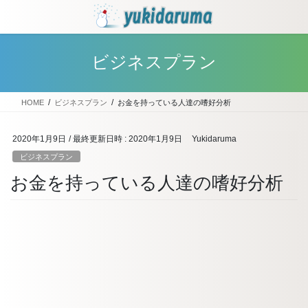
コ
ナ
ン
ビ
テ
ゲ
ン
ー
ビジネスプラン
ツ
シ
へ
ョ
ス
ン
HOME
ビジネスプラン
お金を持っている人達の嗜好分析
キ
に
ッ
移
プ
動
2020年1月9日
/ 最終更新日時 :
2020年1月9日
Yukidaruma
ビジネスプラン
お金を持っている人達の嗜好分析