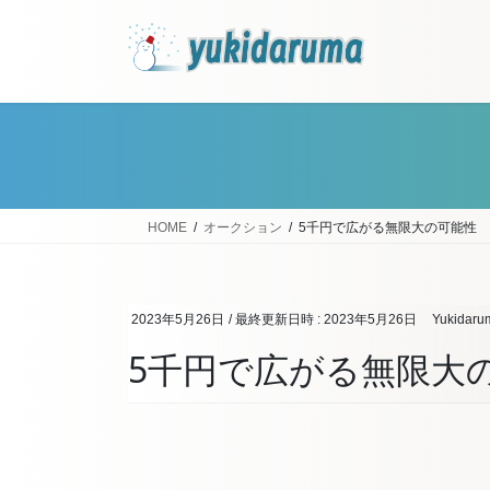
コ
ナ
ン
ビ
テ
ゲ
ン
ー
ツ
シ
へ
ョ
ス
ン
キ
に
ッ
移
HOME
オークション
5千円で広がる無限大の可能性
プ
動
2023年5月26日
/ 最終更新日時 :
2023年5月26日
Yukidaru
5千円で広がる無限大