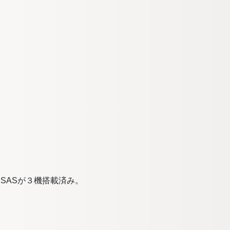
チSASが３機搭載済み。