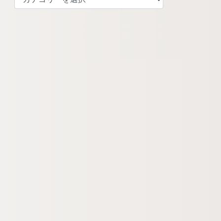
テ
ゴ
リ
ー
検
索