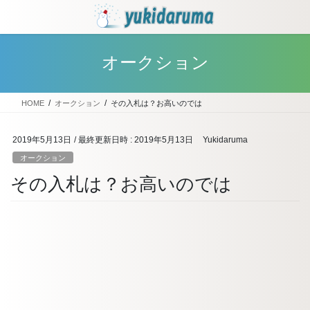
コ
ナ
ン
ビ
テ
ゲ
ン
ー
オークション
ツ
シ
へ
ョ
ス
ン
HOME
オークション
その入札は？お高いのでは
キ
に
ッ
移
プ
動
2019年5月13日
/ 最終更新日時 :
2019年5月13日
Yukidaruma
オークション
その入札は？お高いのでは